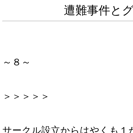
遭難事件と
～８～
＞＞＞＞＞
サークル設立からはやくも１