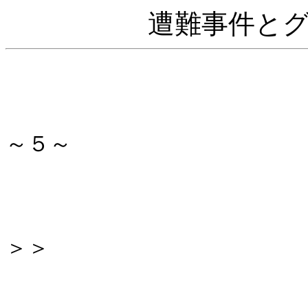
遭難事件と
～５～
＞＞