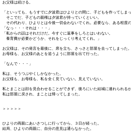
お父様は続ける。
「といっても、もうすでに夕波君はひよりとの間に、子どもを作ってしま
そこでだ、子どもの親権は夕波君が持っていくといい。
その代わり、ひよりとは今後一切会わないでくれ。必要なら、ある程度の
「なっ・・・それは・・・」
「私からの話はそれだけだ。今すぐに返事をしろとはいわない。
養育費が必要かどうか、それをじっくり考えてくれ。」
お父様は、その発言を最後に、席を立ち、さっさと部屋を去ってしまった
お母様も、お父様のあとを追うように部屋を出て行った。
「なんで・・・」
私は、そうつぶやくしかなかった。
お父様も、お母様も、私を全く見ていない。見えていない。
私とまことは顔を見合わせることができず、後ろにいた結城に連れられる
私は部屋に戻され、まことは帰ってしまった。
＞＞＞＞＞
ひよりの両親にあいさつしに行ってから、３日が経った。
結局、ひよりの両親に、自分の意見は通らなかった。