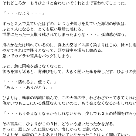
それどころか、もうひよりと会わないでくれとまで言われてしまった。
「・・・ひより・・・」
ずっと２人で見ていたはずの、いつも夕焼けを見ていた海辺の砂浜は、
ふと１人になると、とても広い場所に感じる。
世界にたった一人取り残されてしまったような・・・。孤独感が漂う。
海のかなたは晴れているのに、真上の空はドス黒く染まりはじめ、徐々に
やがてそれは本降りとなって、頭や背中を濡らし始める。
急いでカメラや道具をバッグにしまう。
ふと、急に雨粒を感じなくなった。
後ろを振り返ると、背伸びをして、大きく開いた傘を差しだす、ひよりの
「・・・濡れるよ。使って。」
「あぁ・・・ありがとう。」
ひよりは、執事の結城に頼んで、この天気の中、わざわざやってきてくれ
俺がいつもここにいる保証なんてないのに。もう会えなくなるかもしれな
「・・・もう会えなくなるかもしれないから、少しでも２人の時間を作ろ
その言葉に、ひよりがこの３日、どういう思いだったかを探る。
きっと、寂しかったに違いない。悔しかったに違いない。
ひよりが、両親のことをあまり好いていなかったことはよく聞いていた。