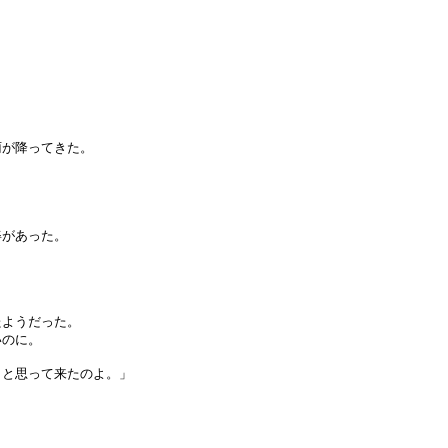
雨が降ってきた。
姿があった。
たようだった。
いのに。
うと思って来たのよ。」