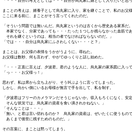
「・・・自分の考えとしては・・・自分が烏丸家に婿として入りたいと思
まことの考えは、婿養子として烏丸家に入り、家を継ぐことで、私のお父
ここに来る前に、まことがそう言ってくれたのだ。
「そういう問題では無いんだ。烏丸家というのは古くから歴史ある家系だ
本家でなく、分家であっても・・・たった１つしか残らなかった血筋で
それを継ぐというのは、相当の者でなければならないのだ。」
「では・・・自分は烏丸家にふさわしくない・・・と？」
まことは、お父様の表情をうかがうように、尋ねた。
お父様は数秒、何も言わず、やがてゆっくりと話し始めた。
「・・・正直に言えば、夕波君。君のような人に、烏丸家の家系図に入っ
「っ・・・お父様っ！」
思わず、私は席から立ち上がり、そう叫ぶように言ってしまった。
しかし、向かい側にいるお母様が無言で手を出して、私を制す。
「夕波君はフリーのカメラマンだそうじゃないか。収入もろくになく、安
そんな状況では、烏丸家の資産を食い潰されかねない。」
「そんなことは・・・」
「無い、と君は言い切れるのか？ 烏丸家の資産は、ぜいたくに使うもの
あくまで後世に残すためのものだ。」
その言葉に、まことは黙ってしまう。