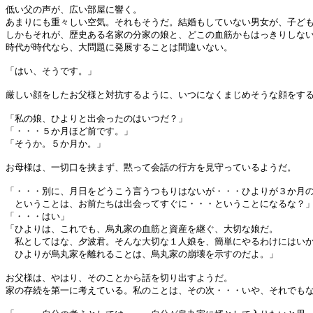
低い父の声が、広い部屋に響く。
あまりにも重々しい空気。それもそうだ。結婚もしていない男女が、子ど
しかもそれが、歴史ある名家の分家の娘と、どこの血筋かもはっきりしな
時代が時代なら、大問題に発展することは間違いない。
「はい、そうです。」
厳しい顔をしたお父様と対抗するように、いつになくまじめそうな顔をす
「私の娘、ひよりと出会ったのはいつだ？」
「・・・５か月ほど前です。」
「そうか。５か月か。」
お母様は、一切口を挟まず、黙って会話の行方を見守っているようだ。
「・・・別に、月日をどうこう言うつもりはないが・・・ひよりが３か月
ということは、お前たちは出会ってすぐに・・・ということになるな？
「・・・はい」
「ひよりは、これでも、烏丸家の血筋と資産を継ぐ、大切な娘だ。
私としてはな、夕波君。そんな大切な１人娘を、簡単にやるわけにはい
ひよりが烏丸家を離れることは、烏丸家の崩壊を示すのだよ。」
お父様は、やはり、そのことから話を切り出すようだ。
家の存続を第一に考えている。私のことは、その次・・・いや、それでも