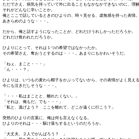
ただでさえ、病気を持っていて外に出ることもなかなかできないのに、理
それがどんなに辛いことか。
俺とここで話しているときのひよりの、時々見せる、虚無感を持った表情
あきらめのような・・・。
だから、俺と話すようになったことが、どれだけうれしかっただろうか。
どれだけ救われただろうか。
ひよりにとって、それは１つの希望ではなかったか。
その希望さえ、奪おうとするのは・・・。あまりにもかわいそうだ。
「ねぇ、まこと・・・」
「ん・・・？」
ひよりは、いつもの麦わら帽子をかぶってないから、その表情がよく見え
今にも泣きだしそうな・・・。
「・・・私はまことと、離れたくない。」
「それは、俺もだ。でも・・・」
「私と、逃げよう？ ここを離れて、どこか遠くに行こう？」
突然のひよりの言葉に、俺は何も言えなくなる。
ひよりのそれは・・・駆け落ちするというのだろうか。
「大丈夫、２人でがんばろう？ 」