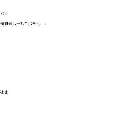
った。
養育費も一括で出そう。」
。
がまま、