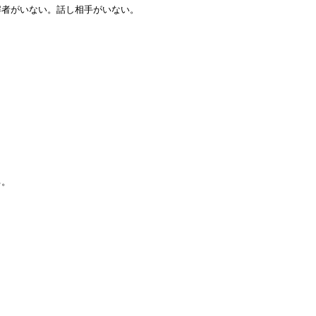
解者がいない。話し相手がいない。
。
る。