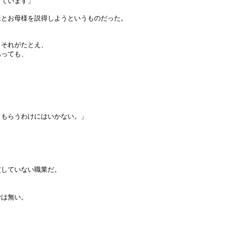
っています」
様とお母様を説得しようというものだった。
。それがたとえ、
あっても、
てもらうわけにはいかない。」
定していない職業だ。
では無い。