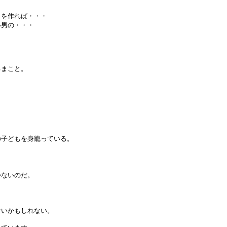
もを作れば・・・
い男の・・・
るまこと。
の子どもを身籠っている。
」
かないのだ。
ないかもしれない。