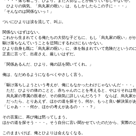
「・・・落ち着こう、ひより。まだ大切なことが残っているじゃないか。
ひよりの病気、「烏丸家の呪い」は、もしかしたらこの子に・・・」
「そんなのは関係ないっ！」
ついにひよりは涙を流して、叫ぶ。
関係ないはずはない。
これから生まれてくる俺たちの大切な子どもに、もし「烏丸家の呪い」が
駆け落ちなんていうことを迂闊にするわけにもいかない。
ひより自身も既に「烏丸家の呪い」に、体を蝕まれていて危険だというの
正直に言って、出産さえ、厳しいはずだ。
「関係あるんだ、ひより。俺の話を聞いてくれ。」
俺は、なだめるようになるべくやさしく言う。
「駆け落ちしようという考えが、俺にもなかったわけじゃないんだ・・・
ただ、ひよりの体のことと、赤ちゃんのことを考えると、やはりそれは危
烏丸家の専属の医者が、その病気に詳しいんだろう？ ならば、烏丸家か
だったら、とりあえず、ほかの道を探そう。何か、もっと良い解決策があ
「じゃあ・・・何か、ほかの考えがあるの・・・？」
その言葉に、再び俺は黙ってしまう。
ほかの道を探そう・・・。そう自分に言い聞かせていたのだから、実際の
このままいけば、俺とひよりは会えなくなる。