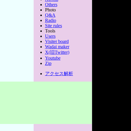
Others
Photo
Q&A
Radio
Site rules
Tools
Users
Visiter board
Wadai maker
X(旧Twitter)
Youtube
Zip
アクセス解析