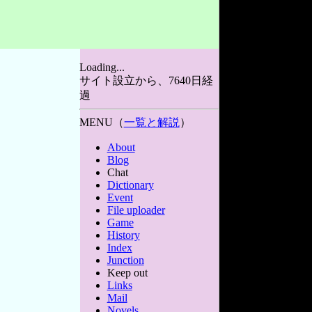
Loading...
サイト設立から、7640日経
過
MENU（
一覧と解説
）
About
Blog
Chat
Dictionary
Event
File uploader
Game
History
Index
Junction
Keep out
Links
Mail
Novels