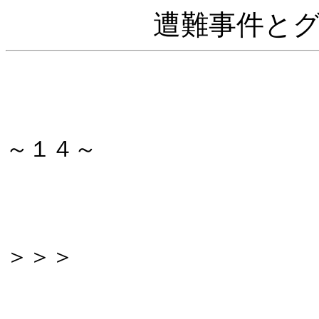
遭難事件と
～１４～
＞＞＞